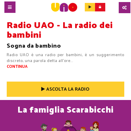
SALTA
Radio UAO - La radio dei
AL
CONTENUTO
bambini
PRINCIPALE
Sogna da bambino
Radio UAO è una radio per bambini, è un suggerimento
discreto, una parola detta all’ore
...
CONTINUA
ASCOLTA LA RADIO
La famiglia Scarabicchi