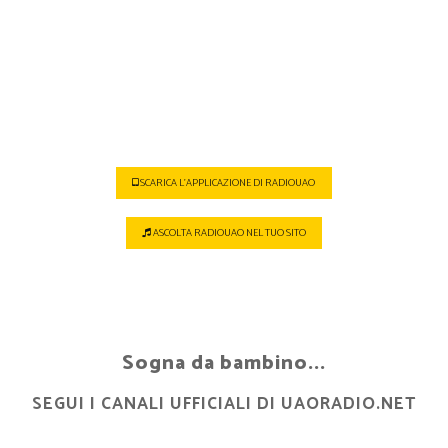
tuoi social Radio
Uao
SCARICA L'APPLICAZIONE DI RADIOUAO
ASCOLTA RADIOUAO NEL TUO SITO
Sogna da bambino...
SEGUI I CANALI UFFICIALI DI UAORADIO.NET