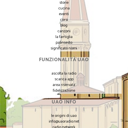
storie
cucina
eventi
corsi
blog
canzoni
la famiglia
palinsesto
significato nomi
FUNZIONALITÀ UAO
ascolta la radio
scarica app
area riservata
fidelizzazione
UAO INFO
le origini di uao
info@uaoradio.net
radio network