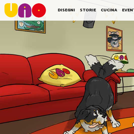
SALTA
AL
DISEGNI
STORIE
CUCINA
EVEN
CONTENUTO
PRINCIPALE