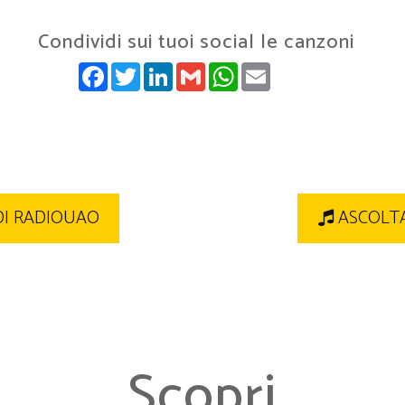
Condividi sui tuoi social le canzoni
FACEBOOK
TWITTER
LINKEDIN
GMAIL
WHATSAPP
EMAIL
DI RADIOUAO
ASCOLTA
Scopri