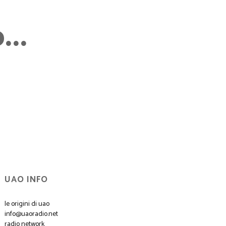
..
UAO INFO
le origini di uao
info@uaoradio.net
radio network