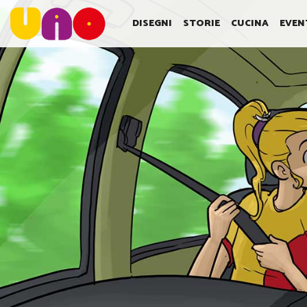
SALTA
AL
DISEGNI
STORIE
CUCINA
EVEN
CONTENUTO
PRINCIPALE