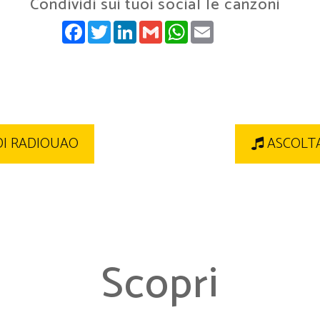
Condividi sui tuoi social le canzoni
FACEBOOK
TWITTER
LINKEDIN
GMAIL
WHATSAPP
EMAIL
DI RADIOUAO
ASCOLTA
Scopri