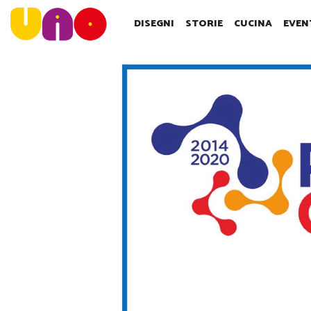
SALTA
AL
DISEGNI
STORIE
CUCINA
EVEN
CONTENUTO
PRINCIPALE