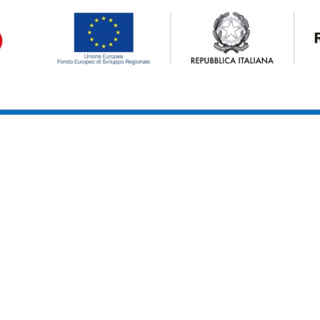
Condividi sui tuoi
social Radio Uao