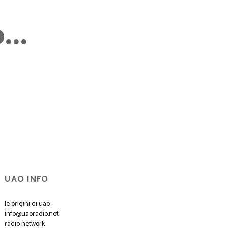
..
UAO INFO
le origini di uao
info@uaoradio.net
radio network