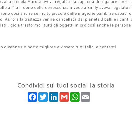
: alla piccola Aurora aveva regalato la capacità di regalare sorris
 vallo a Mia il dono della conoscenza invece a Emily aveva regalato
ntarono così anche se molto piccole delle magiche bambine capaci di
d Aurora la tristezza venne cancellata dal pianeta ,I balli e i canti 
lati... gioia trasformo ' tutti gli oggetti in oro così anche le person
divenne un posto migliore e vissero tutti felici e contenti
Condividi sui tuoi social la storia
FACEBOOK
TWITTER
LINKEDIN
GMAIL
WHATSAPP
EMAIL