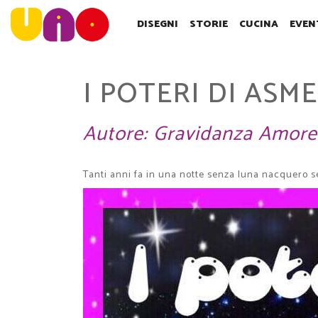
SALTA
AL
DISEGNI
STORIE
CUCINA
EVEN
CONTENUTO
PRINCIPALE
I POTERI DI ASM
Autore:
Gravidanza Amore
Tanti anni fa in una notte senza luna nacquero se