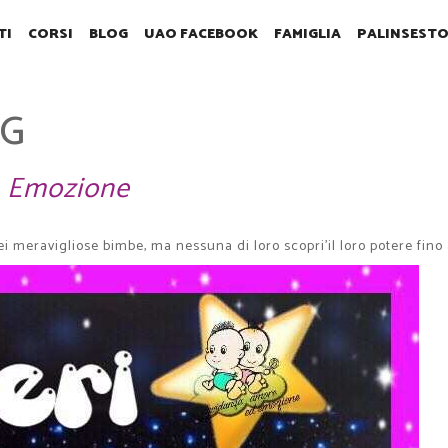
TI
CORSI
BLOG
UAO FACEBOOK
FAMIGLIA
PALINSEST
EG
 Emozione
i meravigliose bimbe, ma nessuna di loro scopri'il loro potere fino