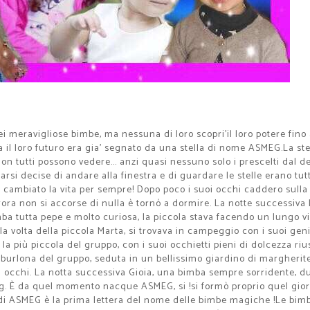
i meravigliose bimbe, ma nessuna di loro scopri'il loro potere fin
 il loro futuro era gia' segnato da una stella di nome ASMEG.La stel
non tutti possono vedere... anzi quasi nessuno solo i prescelti dal 
rsi decise di andare alla finestra e di guardare le stelle erano tu
e cambiato la vita per sempre! Dopo poco i suoi occhi caddero sulla 
ora non si accorse di nulla è tornó a dormire. La notte successiva 
imba tutta pepe e molto curiosa, la piccola stava facendo un lungo
 volta della piccola Marta, si trovava in campeggio con i suoi geni
 la più piccola del gruppo, con i suoi occhietti pieni di dolcezza ri
a burlona del gruppo, seduta in un bellissimo giardino di margherite
ci occhi. La notta successiva Gioia, una bimba sempre sorridente, d
eg. È da quel momento nacque ASMEG, si !si formò proprio quel gio
ra di ASMEG è la prima lettera del nome delle bimbe magiche !Le b