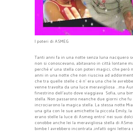
I poteri di ASMEG
Tanti anni fa in una notte senza luna nacquero se
non si conoscevano, abitavano in città lontane ma
perché e' una stella con poteri magici, che però 
anni in una notte che non riusciva ad addormenta
che tra quelle stelle c è n' era una che le avrebb
venne travolta da una luce meravigliosa ...ma Aur
finestrino dell'auto dove viaggiava Sofia, una b
stella. Non passarono neanche due giorni che fu la
incrociarono la magica stella. La stessa notte Mia
una gita con le sue amichette la piccola Emily, l
erano stelle la luce di Asmeg entro' nei suoi dol
conobbe anche lei la meravigliosa stella di ASm
bimbe l avrebbero incontrata ,infatti ogni lette