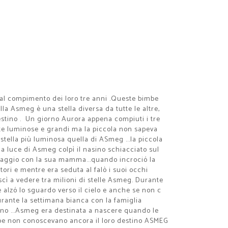
o al compimento dei loro tre anni .Queste bimbe
la Asmeg è una stella diversa da tutte le altre,
destino . Un giorno Aurora appena compiuti i tre
tte luminose e grandi ma la piccola non sapeva
stella più luminosa quella di ASmeg ...la piccola
la luce di Asmeg colpì il nasino schiacciato sul
 viaggio con la sua mamma...quando incroció la
tori e mentre era seduta al falò i suoi occhi
uscì a vedere tra milioni di stelle Asmeg. Durante
 alzó lo sguardo verso il cielo e anche se non c
urante la settimana bianca con la famiglia
rno ...Asmeg era destinata a nascere quando le
imbe non conoscevano ancora il loro destino ASMEG