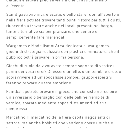
dettagli e attività precise via via che ci avvicineremo
all’evento.
Stand gastronomici: è estate, è bello stare fuori all’aperto e
nella fiera potrete trovare tanti punti ristoro per tutti i gusti,
riuscendo a trovare anche nei locali presenti nel borgo,
tante alternative sia per pranzare, che cenare o
semplicemente fare merenda!
Wargames e Modellismo: Area dedicata ai war games,
giochi di strategia realizzati con plastici e miniature, che il
pubblico potrà provare in prima persona.
Giochi di ruolo da vivo: avete sempre sognato di vestire i
panni dei vostri eroi? Di essere un elfo, o un temibile orco, o
sopravvivere ad un’apocalisse zombie… gruppi esperti vi
faranno provare questa emozione.
Paintball: potrete provare il gioco, che consiste nel colpire
un avversario o bersaglio con delle palline riempite di
vernice, sparate mediante appositi strumenti ad aria
compressa.
Mercatino: Il mercatino della fiera ospita negozianti di
settore, ma anche hobbisti che vendono opere uniche e