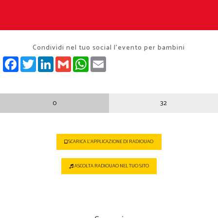
Condividi nel tuo social l'evento per bambini
FACEBOOK
TWITTER
LINKEDIN
GMAIL
WHATSAPP
EMAIL
0
32
SCARICA L'APPLICAZIONE DI RADIOUAO
ASCOLTA RADIOUAO NEL TUO SITO