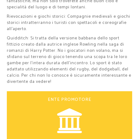
fantastiche, ma non solo troverete anche buon cibo e
specialità del luogo e di tempi lontani.
Rievocazioni e giochi storici: Compagnie medievali e giochi
storici intratterranno i turisti con spettacoli e coreografie
all’aperto.
Quidditch: Si tratta della versione babbana dello sport
fittizio creato dalla autrice inglese Rowling nella saga di
romanzi di Harry Potter. No i giocatori non volano, ma si
sfidano sul terreno di gioco tenendo una scopa tra le loro
gambe per l’intera durata dell’incontro. Lo sport è stato
adattato utilizzando elementi del rugby, del dodgeball, del
calcio. Per chi non lo conosce è sicuramente interessante e
divertente da vedere!
ENTE PROMOTORE