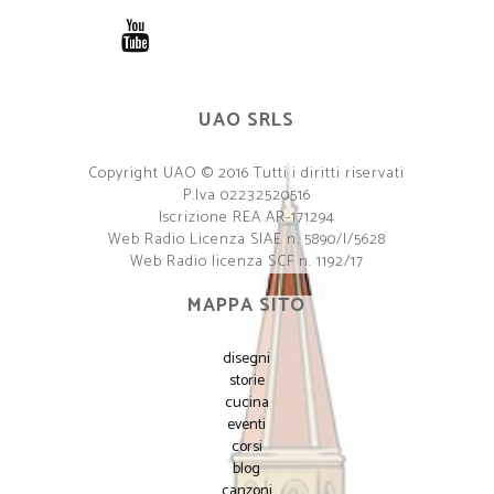
UAO SRLS
Copyright UAO © 2016 Tutti i diritti riservati
P.Iva 02232520516
Iscrizione REA AR-171294
Web Radio Licenza SIAE n. 5890/I/5628
Web Radio licenza SCF n. 1192/17
MAPPA SITO
disegni
storie
cucina
eventi
corsi
blog
canzoni