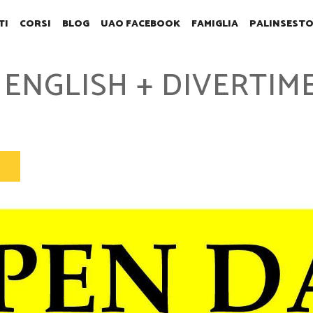
TI
CORSI
BLOG
UAO FACEBOOK
FAMIGLIA
PALINSEST
= ENGLISH + DIVERTIM