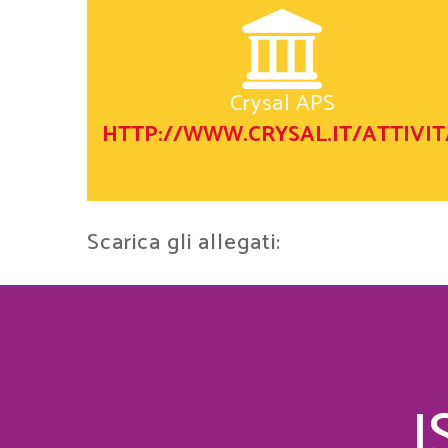
Crysal APS
HTTP://WWW.CRYSAL.IT/ATTIVIT
Scarica gli allegati:
I