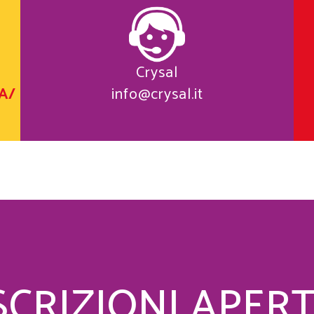
Crysal
A/
info@crysal.it
SCRIZIONI APER