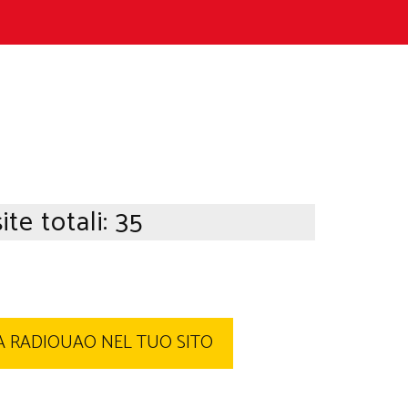
ite totali:
35
 RADIOUAO NEL TUO SITO