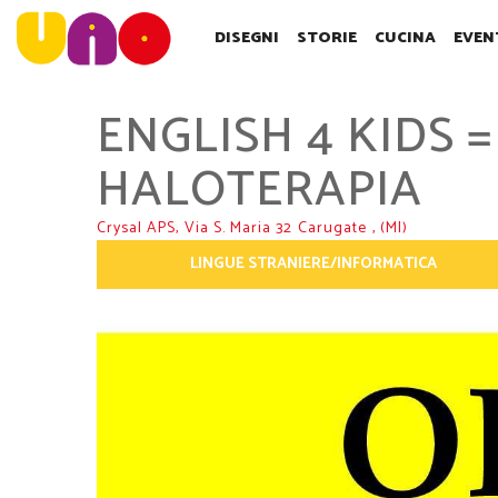
SALTA
AL
DISEGNI
STORIE
CUCINA
EVEN
CONTENUTO
PRINCIPALE
ENGLISH 4 KIDS 
HALOTERAPIA
Crysal APS,
Via S. Maria 32
Carugate
, (MI)
LINGUE STRANIERE/INFORMATICA