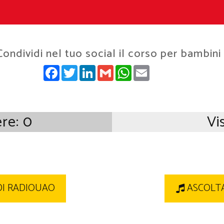
Condividi nel tuo social il corso per bambini
FACEBOOK
TWITTER
LINKEDIN
GMAIL
WHATSAPP
EMAIL
ere:
0
Vis
DI RADIOUAO
ASCOLTA