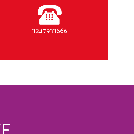
3247933666
TE