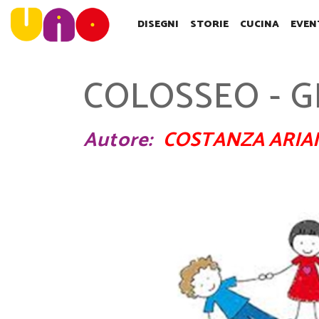
SALTA
AL
DISEGNI
STORIE
CUCINA
EVEN
CONTENUTO
PRINCIPALE
COLOSSEO - G
Autore
COSTANZA ARIA