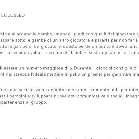
 IL COLOSSEO
chio e allargano le gambe, unendo i piedi con quelli del giocatore a 
passare sotto le gambe di un altro giocatore e pararla per non farla 
sotto le gambe di un giocatore, questo perde un punto e dovrà lanci
er la seconda volta. Il cerchio dei bambini si stringe un po’ e il gi
 di essere un numero maggiore di 5. Durante il gioco si consiglia di
. Infine, sarebbe l’ideale mettere in palio un premio per garantire 
unzione sociale, viene definito come uno strumento utile per interag
rta i bambini a sviluppare nuove doti comunicative e sociali, inseg
ppartenenza al gruppo.