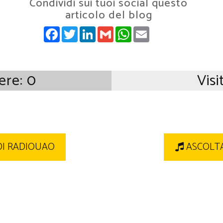
Condividi sui tuoi social questo
articolo del blog
FACEBOOK
TWITTER
LINKEDIN
GMAIL
WHATSAPP
EMAIL
iere:
0
Visi
DI RADIOUAO
ASCOLTA