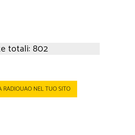
te totali:
802
 RADIOUAO NEL TUO SITO