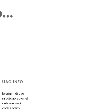
..
UAO INFO
le origini di uao
info@uaoradio.net
radio network
cookie policy