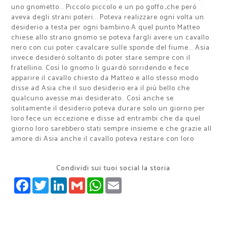
uno gnometto... Piccolo piccolo e un po goffo.,che però
aveva degli strani poteri... Poteva realizzare ogni volta un
desiderio a testa per ogni bambino.A quel punto Matteo
chiese allo strano gnomo se poteva fargli avere un cavallo
nero con cui poter cavalcare sulle sponde del fiume... Asia
invece desideró soltanto di poter stare sempre con il
fratellino. Così lo gnomo li guardó sorridendo e fece
apparire il cavallo chiesto da Matteo e allo stesso modo
disse ad Asia che il suo desiderio era il più bello che
qualcuno avesse mai desiderato.. Così anche se
solitamente il desiderio poteva durare solo un giorno per
loro fece un eccezione e disse ad entrambi che da quel
giorno loro sarebbero stati sempre insieme e che grazie all
amore di Asia anche il cavallo poteva restare con loro
Condividi sui tuoi social la storia
FACEBOOK
TWITTER
LINKEDIN
GMAIL
WHATSAPP
EMAIL