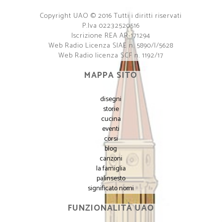
Copyright UAO © 2016 Tutti i diritti riservati
P.Iva 02232520516
Iscrizione REA AR-171294
Web Radio Licenza SIAE n. 5890/I/5628
Web Radio licenza SCF n. 1192/17
MAPPA SITO
disegni
storie
cucina
eventi
corsi
blog
canzoni
la famiglia
palinsesto
significato nomi
FUNZIONALITÀ UAO