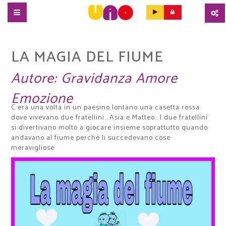
SALTA
AL
CONTENUTO
LA MAGIA DEL FIUME
PRINCIPALE
Autore:
Gravidanza Amore
Emozione
C era una volta in un paesino lontano una casetta rossa
dove vivevano due fratellini.. Asia e Matteo.. I due fratellini
si divertivano molto a giocare insieme soprattutto quando
andavano al fiume perché li succedevano cose
meravigliose