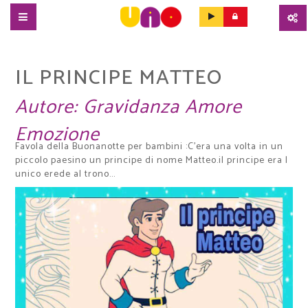
SALTA
AL
CONTENUTO
IL PRINCIPE MATTEO
PRINCIPALE
Autore:
Gravidanza Amore
Emozione
Favola della Buonanotte per bambini :C'era una volta in un
piccolo paesino un principe di nome Matteo.il principe era l
unico erede al trono...