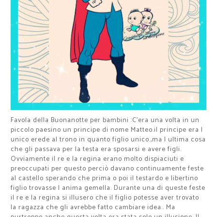
Favola della Buonanotte per bambini :C'era una volta in un
piccolo paesino un principe di nome Matteo.il principe era l
unico erede al trono in quanto figlio unico.,ma l ultima cosa
che gli passava per la testa era sposarsi e avere figli.
Ovviamente il re e la regina erano molto dispiaciuti e
preoccupati per questo perciò davano continuamente feste
al castello sperando che prima o poi il testardo e libertino
figlio trovasse l anima gemella. Durante una di queste feste
il re e la regina si illusero che il figlio potesse aver trovato
la ragazza che gli avrebbe fatto cambiare idea.. Ma