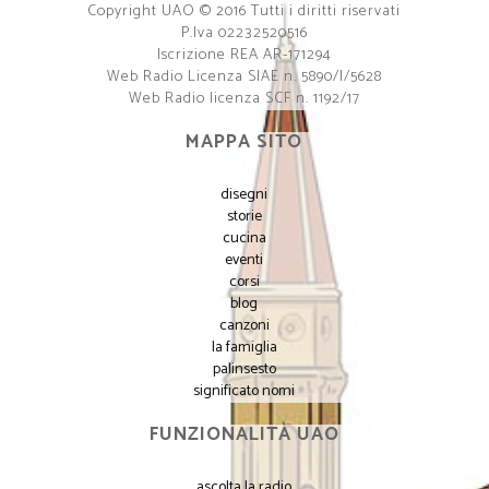
Copyright UAO © 2016 Tutti i diritti riservati
P.Iva 02232520516
Iscrizione REA AR-171294
Web Radio Licenza SIAE n. 5890/I/5628
Web Radio licenza SCF n. 1192/17
MAPPA SITO
disegni
storie
cucina
eventi
corsi
blog
canzoni
la famiglia
palinsesto
significato nomi
FUNZIONALITÀ UAO
ascolta la radio