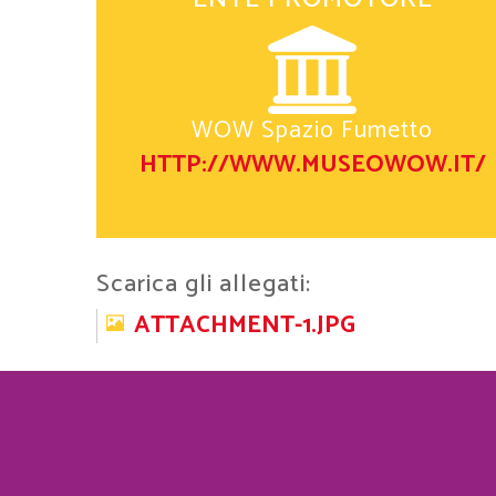
WOW Spazio Fumetto
HTTP://WWW.MUSEOWOW.IT/
Scarica gli allegati:
ATTACHMENT-1.JPG