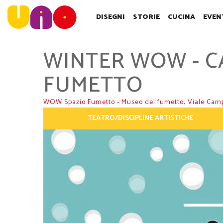
SALTA
AL
DISEGNI
STORIE
CUCINA
EVEN
CONTENUTO
PRINCIPALE
WINTER WOW - C
FUMETTO
WOW Spazio Fumetto - Museo del fumetto,
Viale Cam
TEATRO/DISCIPLINE ARTISTICHE