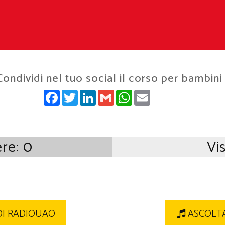
Condividi nel tuo social il corso per bambini
FACEBOOK
TWITTER
LINKEDIN
GMAIL
WHATSAPP
EMAIL
ere:
0
Vis
DI RADIOUAO
ASCOLTA