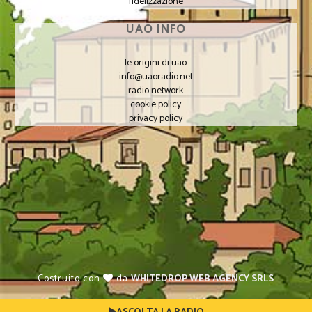
fidelizzazione
UAO INFO
le origini di uao
info@uaoradio.net
radio network
cookie policy
privacy policy
Costruito con
da
WHITEDROP WEB AGENCY SRLS