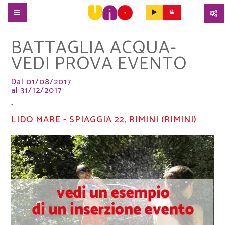
SALTA
BATTAGLIA ACQUA-
AL
CONTENUTO
VEDI PROVA EVENTO
PRINCIPALE
Dal 01/08/2017
al 31/12/2017
-
LIDO MARE - SPIAGGIA 22, RIMINI (RIMINI)