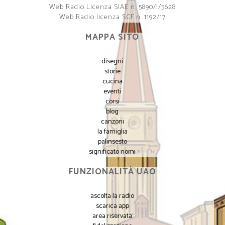
Web Radio Licenza SIAE n. 5890/I/5628
Web Radio licenza SCF n. 1192/17
MAPPA SITO
disegni
storie
cucina
eventi
corsi
blog
canzoni
la famiglia
palinsesto
significato nomi
FUNZIONALITÀ UAO
ascolta la radio
scarica app
area riservata