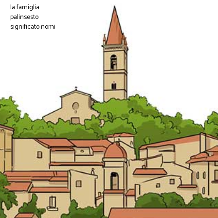
la famiglia
palinsesto
significato nomi