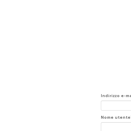
SALTA
AL
CONTENUTO
PRINCIPALE
Indirizzo e-ma
Nome utente