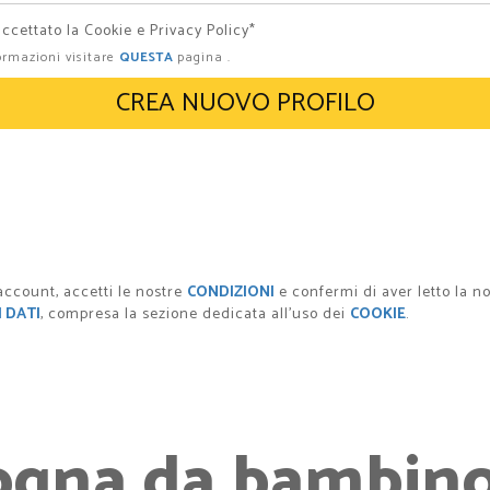
accettato la Cookie e Privacy Policy
*
ormazioni visitare
QUESTA
pagina .
CREA NUOVO PROFILO
account, accetti le nostre
CONDIZIONI
e confermi di aver letto la n
 DATI
, compresa la sezione dedicata all'uso dei
COOKIE
.
ogna da bambino.