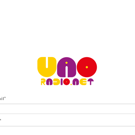
il
*
*