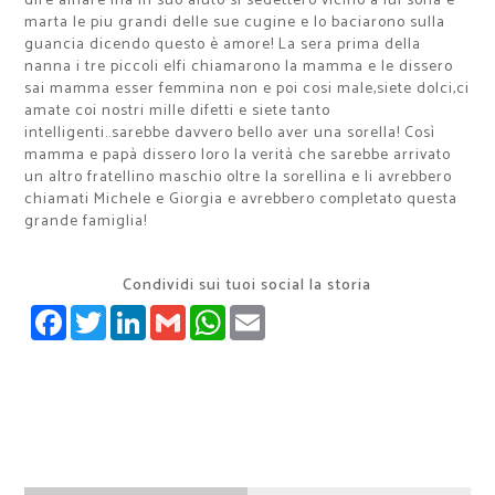
dire amare ma in suo aiuto si sedettero vicino a lui sofia e
marta le piu grandi delle sue cugine e lo baciarono sulla
guancia dicendo questo è amore! La sera prima della
nanna i tre piccoli elfi chiamarono la mamma e le dissero
sai mamma esser femmina non e poi cosi male,siete dolci,ci
amate coi nostri mille difetti e siete tanto
intelligenti..sarebbe davvero bello aver una sorella! Così
mamma e papà dissero loro la verità che sarebbe arrivato
un altro fratellino maschio oltre la sorellina e li avrebbero
chiamati Michele e Giorgia e avrebbero completato questa
grande famiglia!
Condividi sui tuoi social la storia
FACEBOOK
TWITTER
LINKEDIN
GMAIL
WHATSAPP
EMAIL