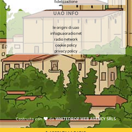
fidelizzazione
UAO INFO
le origini di uao
info@uaoradio.net
radio network
cookie policy
privacy policy
Costruito con
da
WHITEDROP WEB AGENCY SRLS