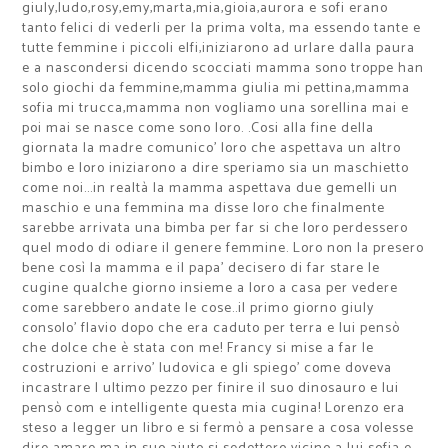
giuly,ludo,rosy,emy,marta,mia,gioia,aurora e sofi erano
tanto felici di vederli per la prima volta, ma essendo tante e
tutte femmine i piccoli elfi,iniziarono ad urlare dalla paura
e a nascondersi dicendo scocciati mamma sono troppe han
solo giochi da femmine,mamma giulia mi pettina,mamma
sofia mi trucca,mamma non vogliamo una sorellina mai e
poi mai se nasce come sono loro. .Cosi alla fine della
giornata la madre comunico' loro che aspettava un altro
bimbo e loro iniziarono a dire speriamo sia un maschietto
come noi...in realtà la mamma aspettava due gemelli un
maschio e una femmina ma disse loro che finalmente
sarebbe arrivata una bimba per far si che loro perdessero
quel modo di odiare il genere femmine. Loro non la presero
bene così la mamma e il papa' decisero di far stare le
cugine qualche giorno insieme a loro a casa per vedere
come sarebbero andate le cose..il primo giorno giuly
consolo' flavio dopo che era caduto per terra e lui pensò
che dolce che è stata con me! Francy si mise a far le
costruzioni e arrivo' ludovica e gli spiego' come doveva
incastrare l ultimo pezzo per finire il suo dinosauro e lui
pensò com e intelligente questa mia cugina! Lorenzo era
steso a legger un libro e si fermò a pensare a cosa volesse