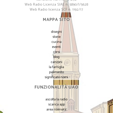
Web Radio Licenza SIAE n. 5890/I/5628
Web Radio licenza SCF n. 1192/17
MAPPA SITO
disegni
storie
cucina
eventi
corsi
blog
canzoni
la famiglia
palinsesto
significato nomi
FUNZIONALITÀ UAO
ascolta la radio
scarica app
area riservata