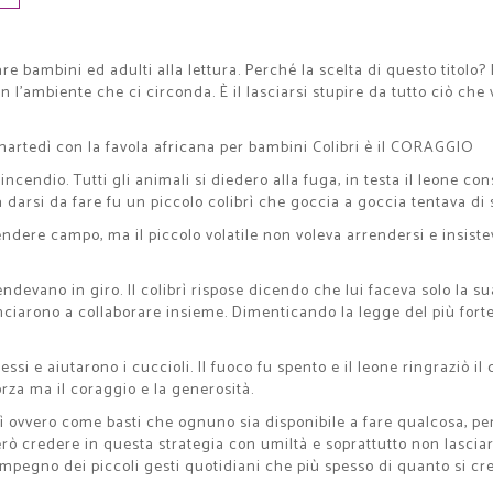
e bambini ed adulti alla lettura. Perché la scelta di questo titolo?
on l’ambiente che ci circonda. È il lasciarsi stupire da tutto ciò ch
martedì con la favola africana per bambini Colibri è il CORAGGIO
ncendio. Tutti gli animali si diedero alla fuga, in testa il leone co
 darsi da fare fu un piccolo colibrì che goccia a goccia tentava di
endere campo, ma il piccolo volatile non voleva arrendersi e insiste
rendevano in giro. Il colibrì rispose dicendo che lui faceva solo la 
ominciarono a collaborare insieme. Dimenticando la legge del più for
tessi e aiutarono i cuccioli. Il fuoco fu spento e il leone ringraziò 
rza ma il coraggio e la generosità.
brì ovvero come basti che ognuno sia disponibile a fare qualcosa, p
ò credere in questa strategia con umiltà e soprattutto non lasciars
'impegno dei piccoli gesti quotidiani che più spesso di quanto si c