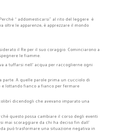
 Perché “ addomesticarsi” al rito del leggere è
e va oltre le apparenze, è apprezzare il mondo
nsiderato il Re per il suo coraggio. Cominciarono a
 spegnere le fiamme.
va a tuffarsi nell’ acqua per raccoglierne ogni
sua parte. A quelle parole prima un cucciolo di
te e lottando fianco a fianco per fermare
il colibrì dicendogli che avevano imparato una
erché questo possa cambiare il corso degli eventi
i mai scoraggiare da chi ha deciso fin dall’
reda può trasformare una situazione negativa in