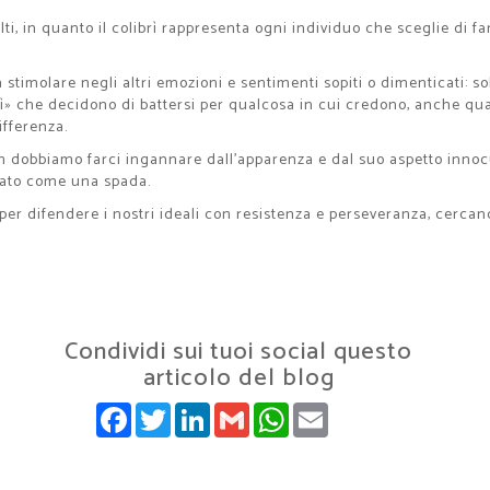
, in quanto il colibrì rappresenta ogni individuo che sceglie di fare
e a stimolare negli altri emozioni e sentimenti sopiti o dimenticati: s
brì» che decidono di battersi per qualcosa in cui credono, anche qu
fferenza.
non dobbiamo farci ingannare dall’apparenza e dal suo aspetto innoc
ilato come una spada.
r difendere i nostri ideali con resistenza e perseveranza, cercand
Condividi sui tuoi social questo
articolo del blog
FACEBOOK
TWITTER
LINKEDIN
GMAIL
WHATSAPP
EMAIL