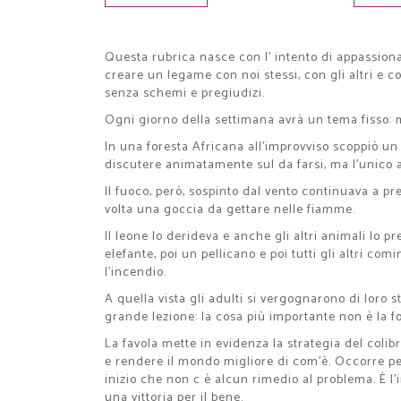
Questa rubrica nasce con l' intento di appassionar
creare un legame con noi stessi, con gli altri e c
senza schemi e pregiudizi.
Ogni giorno della settimana avrà un tema fisso: 
In una foresta Africana all’improvviso scoppiò un i
discutere animatamente sul da farsi, ma l’unico a
Il fuoco, però, sospinto dal vento continuava a pr
volta una goccia da gettare nelle fiamme.
Il leone lo derideva e anche gli altri animali lo p
elefante, poi un pellicano e poi tutti gli altri c
l’incendio.
A quella vista gli adulti si vergognarono di loro s
grande lezione: la cosa più importante non è la fo
La favola mette in evidenza la strategia del coli
e rendere il mondo migliore di com’è. Occorre per
inizio che non c è alcun rimedio al problema. È l
una vittoria per il bene.