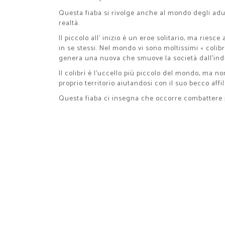
Questa fiaba si rivolge anche al mondo degli adulti
realtà.
Il piccolo all’ inizio è un eroe solitario, ma riesc
in se stessi. Nel mondo vi sono moltissimi « coli
genera una nuova che smuove la società dall’indi
Il colibrì è l’uccello più piccolo del mondo, ma 
proprio territorio aiutandosi con il suo becco aff
Questa fiaba ci insegna che occorre combattere pe