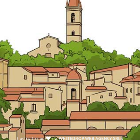
Costruito con
da
WHITEDROP WEB AGENCY SRLS