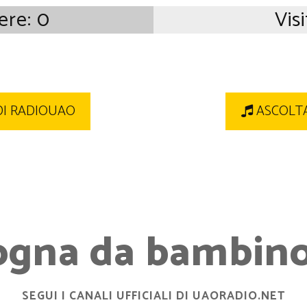
iere:
0
Visi
DI RADIOUAO
ASCOLTA
ogna da bambino.
SEGUI I CANALI UFFICIALI DI UAORADIO.NET