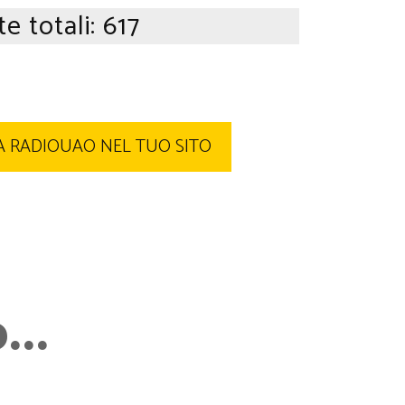
te totali:
617
 RADIOUAO NEL TUO SITO
..