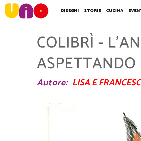
SALTA
AL
DISEGNI
STORIE
CUCINA
EVEN
CONTENUTO
PRINCIPALE
COLIBRÌ - L'
ASPETTANDO 
Autore
LISA E FRANCES