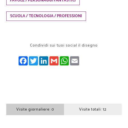
FAVOLE / PERSONAGGI FANTASTICI
SCUOLA / TECNOLOGIA / PROFESSIONI
Condividi sui tuoi social il disegno
FACEBOOK
TWITTER
LINKEDIN
GMAIL
WHATSAPP
EMAIL
Visite giornaliere:
0
Visite totali:
12