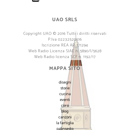
UAO SRLS
Copyright UAO © 2016 Tutti i diritti riservati
P.Iva 02232520516
Iscrizione REA AR-171294
Web Radio Licenza SIAE n. 5890/I/5628
Web Radio licenza SCF n. 1192/17
MAPPA SITO
disegni
storie
cucina
eventi
corsi
blog
canzoni
la famiglia
palinsesto