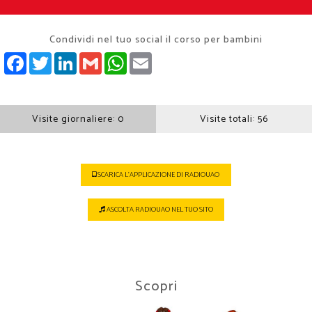
Condividi nel tuo social il corso per bambini
FACEBOOK
TWITTER
LINKEDIN
GMAIL
WHATSAPP
EMAIL
Visite giornaliere:
0
Visite totali:
56
SCARICA L'APPLICAZIONE DI RADIOUAO
ASCOLTA RADIOUAO NEL TUO SITO
Scopri