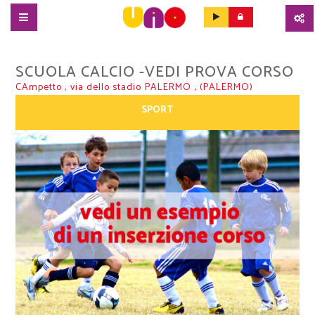
SALTA
AL
SCUOLA CALCIO -VEDI PROVA CORSO
CONTENUTO
PRINCIPALE
CAmpetto ,
via dello stadio
PALERMO
, (PALERMO)
SPORT